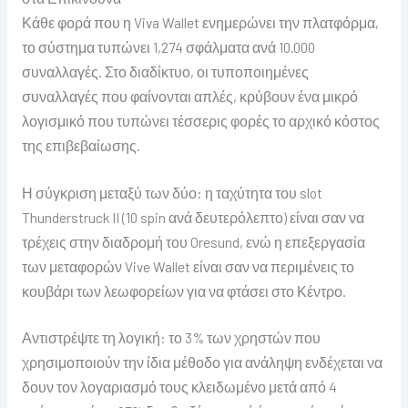
Κάθε φορά που η Viva Wallet ενημερώνει την πλατφόρμα,
το σύστημα τυπώνει 1,274 σφάλματα ανά 10.000
συναλλαγές. Στο διαδίκτυο, οι τυποποιημένες
συναλλαγές που φαίνονται απλές, κρύβουν ένα μικρό
λογισμικό που τυπώνει τέσσερις φορές το αρχικό κόστος
της επιβεβαίωσης.
Η σύγκριση μεταξύ των δύο: η ταχύτητα του slot
Thunderstruck II (10 spin ανά δευτερόλεπτο) είναι σαν να
τρέχεις στην διαδρομή του Oresund, ενώ η επεξεργασία
των μεταφορών Vive Wallet είναι σαν να περιμένεις το
κουβάρι των λεωφορείων για να φτάσει στο Κέντρο.
Αντιστρέψτε τη λογική: το 3% των χρηστών που
χρησιμοποιούν την ίδια μέθοδο για ανάληψη ενδέχεται να
δουν τον λογαριασμό τους κλειδωμένο μετά από 4