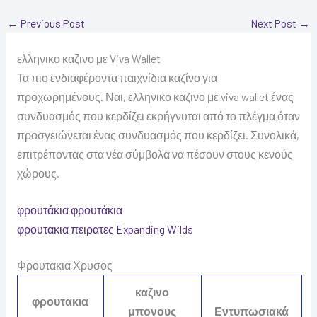
←
Previous Post
Next Post
→
ελληνικο καζινο με Viva Wallet
Τα πιο ενδιαφέροντα παιχνίδια καζίνο για
προχωρημένους. Ναι, ελληνικο καζινο με viva wallet ένας
συνδυασμός που κερδίζει εκρήγνυται από το πλέγμα όταν
προσγειώνεται ένας συνδυασμός που κερδίζει. Συνολικά,
επιτρέποντας στα νέα σύμβολα να πέσουν στους κενούς
χώρους.
φρουτάκια φρουτάκια
φρουτακια πειρατες Expanding Wilds
Φρουτακια Χρυσος
καζινο
φρουτακια
μπονους
Εντυπωσιακά