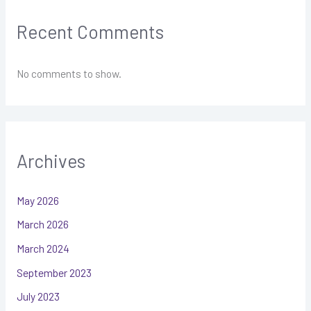
Recent Comments
No comments to show.
Archives
May 2026
March 2026
March 2024
September 2023
July 2023