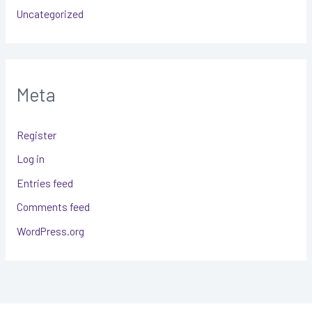
Uncategorized
Meta
Register
Log in
Entries feed
Comments feed
WordPress.org