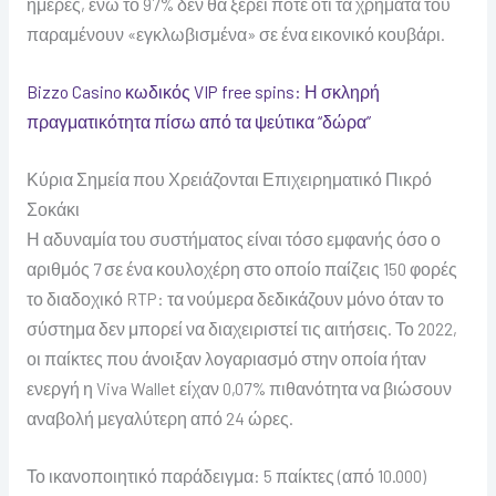
ημέρες, ενώ το 97% δεν θα ξέρει ποτέ ότι τα χρήματά του
παραμένουν «εγκλωβισμένα» σε ένα εικονικό κουβάρι.
Bizzo Casino κωδικός VIP free spins: Η σκληρή
πραγματικότητα πίσω από τα ψεύτικα “δώρα”
Κύρια Σημεία που Χρειάζονται Επιχειρηματικό Πικρό
Σοκάκι
Η αδυναμία του συστήματος είναι τόσο εμφανής όσο ο
αριθμός 7 σε ένα κουλοχέρη στο οποίο παίζεις 150 φορές
το διαδοχικό RTP: τα νούμερα δεδικάζουν μόνο όταν το
σύστημα δεν μπορεί να διαχειριστεί τις αιτήσεις. Το 2022,
οι παίκτες που άνοιξαν λογαριασμό στην οποία ήταν
ενεργή η Viva Wallet είχαν 0,07% πιθανότητα να βιώσουν
αναβολή μεγαλύτερη από 24 ώρες.
Το ικανοποιητικό παράδειγμα: 5 παίκτες (από 10.000)