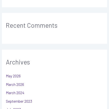
Recent Comments
Archives
May 2026
March 2026
March 2024
September 2023