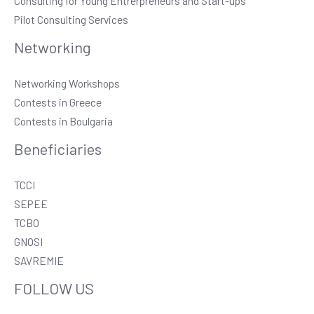
Consulting for Young Entrerpreneurs and Start-ups
Pilot Consulting Services
Networking
Networking Workshops
Contests in Greece
Contests in Boulgaria
Beneficiaries
TCCI
SEPEE
TCBO
GNOSI
SAVREMIE
FOLLOW US