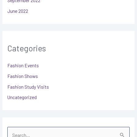
September 2022
June 2022
Categories
Fashion Events
Fashion Shows
Fashion Study Visits
Uncategorized
S