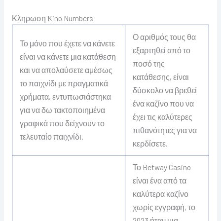
Κληρωση Kino Numbers
Ο αριθμός τους θα
Το μόνο που έχετε να κάνετε
εξαρτηθεί από το
είναι να κάνετε μια κατάθεση
ποσό της
και να απολαύσετε αμέσως
κατάθεσης, είναι
το παιχνίδι με πραγματικά
δύσκολο να βρεθεί
χρήματα, εντυπωσιάστηκα
ένα καζίνο που να
για να δω τακτοποιημένα
έχει τις καλύτερες
γραφικά που δείχνουν το
πιθανότητες για να
τελευταίο παιχνίδι.
κερδίσετε.
Το Betway Casino
είναι ένα από τα
καλύτερα καζίνο
χωρίς εγγραφή, το
2023 ήταν μια