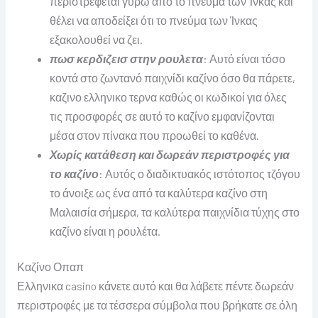
περιστρέφεται γύρω από το πνεύμα των Ίνκας και
θέλει να αποδείξει ότι το πνεύμα των Ίνκας
εξακολουθεί να ζει.
πωσ κερδιζεισ στην ρουλετα
: Αυτό είναι τόσο
κοντά στο ζωντανό παιχνίδι καζίνο όσο θα πάρετε,
καζινο ελληνικο τερνα καθώς οι κωδικοί για όλες
τις προσφορές σε αυτό το καζίνο εμφανίζονται
μέσα στον πίνακα που προωθεί το καθένα.
Χωρίς κατάθεση και δωρεάν περιστροφές για
το καζίνο
: Αυτός ο διαδικτυακός ιστότοπος τζόγου
το άνοιξε ως ένα από τα καλύτερα καζίνο στη
Μαλαισία σήμερα, τα καλύτερα παιχνίδια τύχης στο
καζίνο είναι η ρουλέτα.
Καζίνο Οπαπ
Ελληνικα casino κάνετε αυτό και θα λάβετε πέντε δωρεάν
περιστροφές με τα τέσσερα σύμβολα που βρήκατε σε όλη