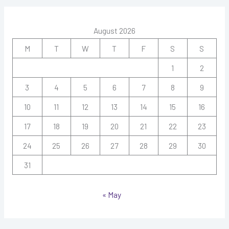
August 2026
M
T
W
T
F
S
S
1
2
3
4
5
6
7
8
9
10
11
12
13
14
15
16
17
18
19
20
21
22
23
24
25
26
27
28
29
30
31
« May