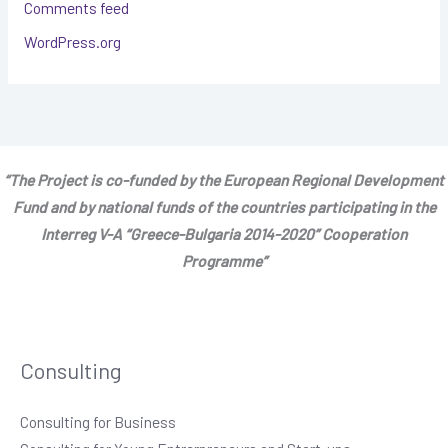
Comments feed
WordPress.org
“The Project is co-funded by the European Regional Development
Fund and by national funds of the countries participating in the
Interreg V-A “Greece-Bulgaria 2014-2020” Cooperation
Programme”
Consulting
Consulting for Business