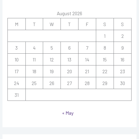
August 2026
M
T
W
T
F
S
S
1
2
3
4
5
6
7
8
9
10
11
12
13
14
15
16
17
18
19
20
21
22
23
24
25
26
27
28
29
30
31
« May