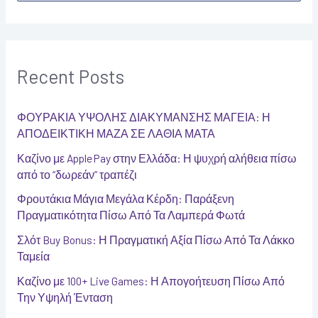
a
r
c
Recent Posts
h
f
ΦΟΥΡΑΚΙΑ ΥΨΟΛΗΣ ΔΙΑΚΥΜΑΝΣΗΣ ΜΑΓΕΙΑ: Η
o
ΑΠΟΔΕΙΚΤΙΚΗ ΜΑΖΑ ΣΕ ΛΑΘΙΑ ΜΑΤΑ
r
Καζίνο με Apple Pay στην Ελλάδα: Η ψυχρή αλήθεια πίσω
:
από το “δωρεάν” τραπέζι
Φρουτάκια Μάγια Μεγάλα Κέρδη: Παράξενη
Πραγματικότητα Πίσω Από Τα Λαμπερά Φωτά
Σλότ Buy Bonus: Η Πραγματική Αξία Πίσω Από Τα Λάκκο
Ταμεία
Καζίνο με 100+ Live Games: Η Απογοήτευση Πίσω Από
Την Υψηλή Ένταση