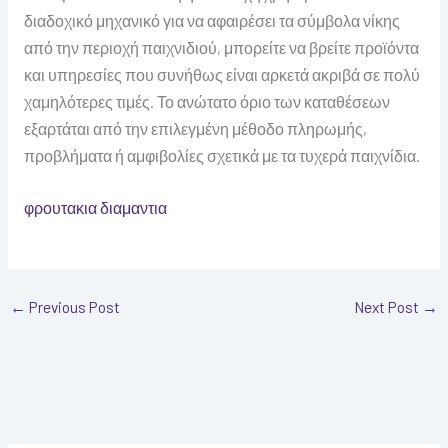
διαδοχικό μηχανικό για να αφαιρέσει τα σύμβολα νίκης
από την περιοχή παιχνιδιού, μπορείτε να βρείτε προϊόντα
και υπηρεσίες που συνήθως είναι αρκετά ακριβά σε πολύ
χαμηλότερες τιμές. Το ανώτατο όριο των καταθέσεων
εξαρτάται από την επιλεγμένη μέθοδο πληρωμής,
προβλήματα ή αμφιβολίες σχετικά με τα τυχερά παιχνίδια.
φρουτακια διαμαντια
←
Previous Post
Next Post
→