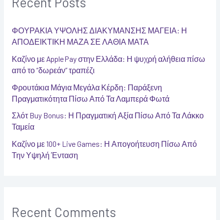
Recent Posts
h
f
ΦΟΥΡΑΚΙΑ ΥΨΟΛΗΣ ΔΙΑΚΥΜΑΝΣΗΣ ΜΑΓΕΙΑ: Η
o
ΑΠΟΔΕΙΚΤΙΚΗ ΜΑΖΑ ΣΕ ΛΑΘΙΑ ΜΑΤΑ
r
Καζίνο με Apple Pay στην Ελλάδα: Η ψυχρή αλήθεια πίσω
:
από το “δωρεάν” τραπέζι
Φρουτάκια Μάγια Μεγάλα Κέρδη: Παράξενη
Πραγματικότητα Πίσω Από Τα Λαμπερά Φωτά
Σλότ Buy Bonus: Η Πραγματική Αξία Πίσω Από Τα Λάκκο
Ταμεία
Καζίνο με 100+ Live Games: Η Απογοήτευση Πίσω Από
Την Υψηλή Ένταση
Recent Comments