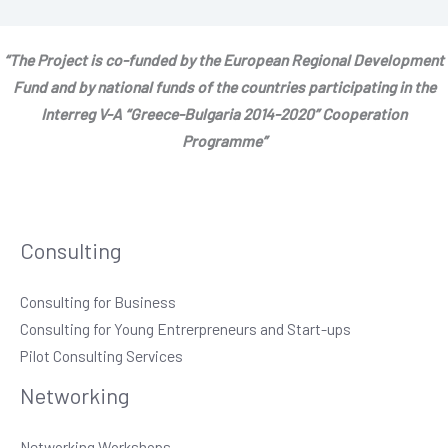
“The Project is co-funded by the European Regional Development
Fund and by national funds of the countries participating in the
Interreg V-A “Greece-Bulgaria 2014-2020” Cooperation
Programme”
Consulting
Consulting for Business
Consulting for Young Entrerpreneurs and Start-ups
Pilot Consulting Services
Networking
Networking Workshops