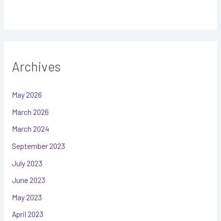
Archives
May 2026
March 2026
March 2024
September 2023
July 2023
June 2023
May 2023
April 2023