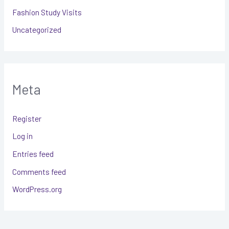
Fashion Study Visits
Uncategorized
Meta
Register
Log in
Entries feed
Comments feed
WordPress.org