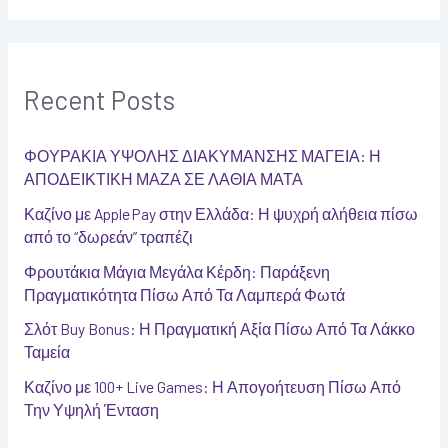
Recent Posts
ΦΟΥΡΑΚΙΑ ΥΨΟΛΗΣ ΔΙΑΚΥΜΑΝΣΗΣ ΜΑΓΕΙΑ: Η
ΑΠΟΔΕΙΚΤΙΚΗ ΜΑΖΑ ΣΕ ΛΑΘΙΑ ΜΑΤΑ
Καζίνο με Apple Pay στην Ελλάδα: Η ψυχρή αλήθεια πίσω
από το “δωρεάν” τραπέζι
Φρουτάκια Μάγια Μεγάλα Κέρδη: Παράξενη
Πραγματικότητα Πίσω Από Τα Λαμπερά Φωτά
Σλότ Buy Bonus: Η Πραγματική Αξία Πίσω Από Τα Λάκκο
Ταμεία
Καζίνο με 100+ Live Games: Η Απογοήτευση Πίσω Από
Την Υψηλή Ένταση