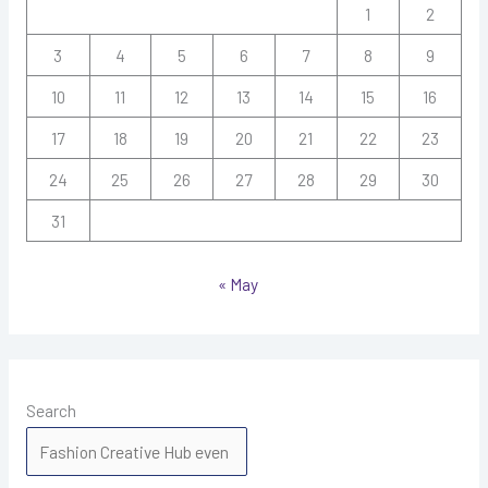
1
2
3
4
5
6
7
8
9
10
11
12
13
14
15
16
17
18
19
20
21
22
23
24
25
26
27
28
29
30
31
« May
Search
SEARCH