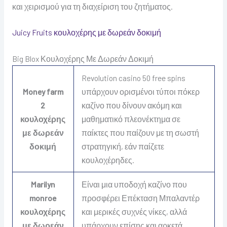
και χειρισμού για τη διαχείριση του ζητήματος.
Juicy Fruits κουλοχέρης με δωρεάν δοκιμή
Big Blox Κουλοχέρης Με Δωρεάν Δοκιμή
Revolution casino 50 free spins
Money farm
υπάρχουν ορισμένοι τύποι πόκερ
2
καζίνο που δίνουν ακόμη και
κουλοχέρης
μαθηματικό πλεονέκτημα σε
με δωρεάν
παίκτες που παίζουν με τη σωστή
δοκιμή
στρατηγική, εάν παίζετε
κουλοχέρηδες.
Marilyn
Είναι μια υποδοχή καζίνο που
monroe
προσφέρει Επέκταση Μπαλαντέρ
κουλοχέρης
και μερικές συχνές νίκες, αλλά
με δωρεάν
υπάρχουν επίσης και αρκετά