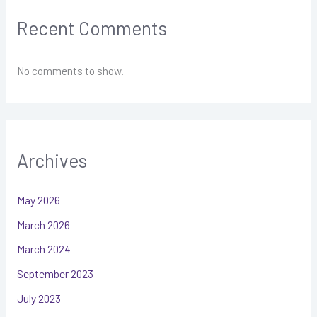
Recent Comments
No comments to show.
Archives
May 2026
March 2026
March 2024
September 2023
July 2023