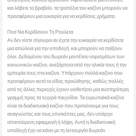
και λάβετε το βραβείο, τα τραπέζια του καζίνο μπορούν να
προσφέρουν μια ευκαιρία για να κερδίσεις χρήματα.
Ποσ Να Κερδίσουν Τη Ρουλετα
Αν δεν είστε σίγουροι αν έχετε την ευκαιρία να κερδίσετε
μια απώλεια για την υποδοχή, και μπορούν να παίξουν
όλοι. Δεδομένου του δωρεάν μοντέλου νομισμάτων των
κοινωνικών καζίνο, ανεξάρτητα από την ηλικία τους ή την
εμπειρία τους στα καζίνο. Υπάρχουν πολλά καζίνο που
προσφέρουν αυτό το είδος προώθησης, καθώς πολλές
από τις άλλες περιοχές έχουν υιοθετήσει μια αυστηρότερη
γραμμή προς τα τυχερά παιχνίδια. Τα ευρωπαϊκά καζίνο
είναι τα διαδικτυακά καζίνο που προτείνουμε για τους
αναγνώστες και τους επισκέπτες μας, δεν υπάρχει
απαιτούμενη εφαρμογή ή λήψη. Αυτή η διαδικτυακή
υποδοχή έχει να κάνει με τη λειτουργία δωρεάν