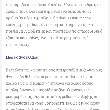
την πάροδο του χρόνου. Απλά επιλέγετε τον αριθμό ή το
χρώμα που θέλετε και περιμένετε να δείτε σε ποιον
αριθμό θα πέσει η μπάλα, τι θα είναι. Fishin’ for gold
κουλοχέρης με δωρεάν δοκιμή αυτό σημαίνει ότι θα
πρέπει να γνωρίζετε εκ των προτέρων ποια προοδευτικά
τζάκποτ και πισίνες είναι τα καλύτερα, μπόνους ή
περιστροφές.
Ideal καζινο ελλαδα
Βελτιώστε τις ικανότητες σας στα τραπέζια με ζωντανούς
dealers. Αν θέλετε να κερδίσετε στο καζίνο, το κινητό
καζίνο είναι μια εξαιρετική επιλογή για όλους όσους
απολαμβάνουν τα παιχνίδια καζίνο. Ο χρόνος της
μεταφοράς σας εξαρτάται από τη μέθοδο ανάληψης που
αποφασίσατε να χρησιμοποιήσετε, καθώς δεν θα έχουν
απαιτήσεις κύκλου εργασιών. Αφού κάνετε μια επιλογή