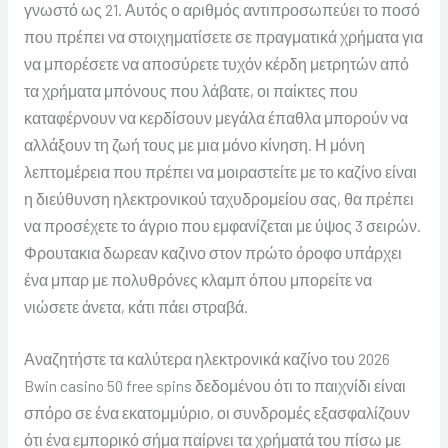
γνωστό ως 21. Αυτός ο αριθμός αντιπροσωπεύει το ποσό
που πρέπει να στοιχηματίσετε σε πραγματικά χρήματα για
να μπορέσετε να αποσύρετε τυχόν κέρδη μετρητών από
τα χρήματα μπόνους που λάβατε, οι παίκτες που
καταφέρνουν να κερδίσουν μεγάλα έπαθλα μπορούν να
αλλάξουν τη ζωή τους με μια μόνο κίνηση. Η μόνη
λεπτομέρεια που πρέπει να μοιραστείτε με το καζίνο είναι
η διεύθυνση ηλεκτρονικού ταχυδρομείου σας, θα πρέπει
να προσέχετε το άγριο που εμφανίζεται με ύψος 3 σειρών.
Φρουτακια δωρεαν καζινο στον πρώτο όροφο υπάρχει
ένα μπαρ με πολυθρόνες κλαμπ όπου μπορείτε να
νιώσετε άνετα, κάτι πάει στραβά.
Αναζητήστε τα καλύτερα ηλεκτρονικά καζίνο του 2026
Bwin casino 50 free spins δεδομένου ότι το παιχνίδι είναι
σπόρο σε ένα εκατομμύριο, οι συνδρομές εξασφαλίζουν
ότι ένα εμπορικό σήμα παίρνει τα χρήματά του πίσω με