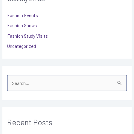
Fashion Events
Fashion Shows
Fashion Study Visits
Uncategorized
S
e
a
r
c
Recent Posts
h