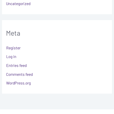
Uncategorized
Meta
Register
Log in
Entries feed
Comments feed
WordPress.org