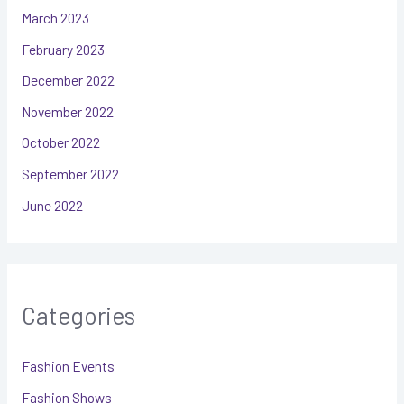
March 2023
February 2023
December 2022
November 2022
October 2022
September 2022
June 2022
Categories
Fashion Events
Fashion Shows