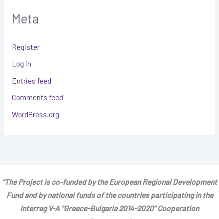
Meta
Register
Log in
Entries feed
Comments feed
WordPress.org
“The Project is co-funded by the European Regional Development
Fund and by national funds of the countries participating in the
Interreg V-A “Greece-Bulgaria 2014-2020” Cooperation