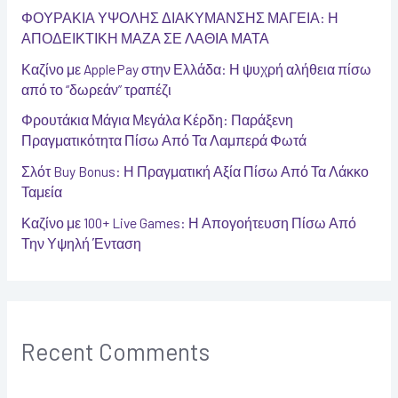
ΦΟΥΡΑΚΙΑ ΥΨΟΛΗΣ ΔΙΑΚΥΜΑΝΣΗΣ ΜΑΓΕΙΑ: Η
ΑΠΟΔΕΙΚΤΙΚΗ ΜΑΖΑ ΣΕ ΛΑΘΙΑ ΜΑΤΑ
Καζίνο με Apple Pay στην Ελλάδα: Η ψυχρή αλήθεια πίσω
από το “δωρεάν” τραπέζι
Φρουτάκια Μάγια Μεγάλα Κέρδη: Παράξενη
Πραγματικότητα Πίσω Από Τα Λαμπερά Φωτά
Σλότ Buy Bonus: Η Πραγματική Αξία Πίσω Από Τα Λάκκο
Ταμεία
Καζίνο με 100+ Live Games: Η Απογοήτευση Πίσω Από
Την Υψηλή Ένταση
Recent Comments