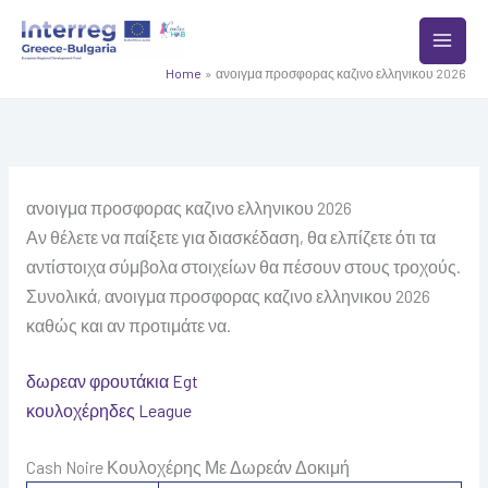
Skip
to
content
Home
ανοιγμα προσφορας καζινο ελληνικου 2026
ανοιγμα προσφορας καζινο ελληνικου 2026
Αν θέλετε να παίξετε για διασκέδαση, θα ελπίζετε ότι τα
αντίστοιχα σύμβολα στοιχείων θα πέσουν στους τροχούς.
Συνολικά, ανοιγμα προσφορας καζινο ελληνικου 2026
καθώς και αν προτιμάτε να.
δωρεαν φρουτάκια Egt
κουλοχέρηδες League
Cash Noire Κουλοχέρης Με Δωρεάν Δοκιμή