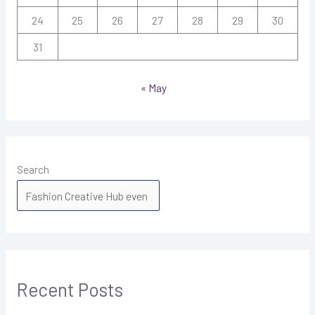
24
25
26
27
28
29
30
31
« May
Search
SEARCH
Recent Posts